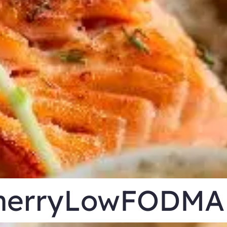
herryLowFODMA