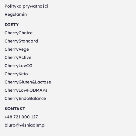
Polityka prywatności
Regulamin
DIETY
CherryChoice
CherryStandard
CherryVege
CherryActive
CherryLowIG
CherryKeto
CherryGluten&Lactose
CherryLowFODMAPs
CherryEndoBalance
KONTAKT
+48 721 000 127
biuro@wisniadiet.pl