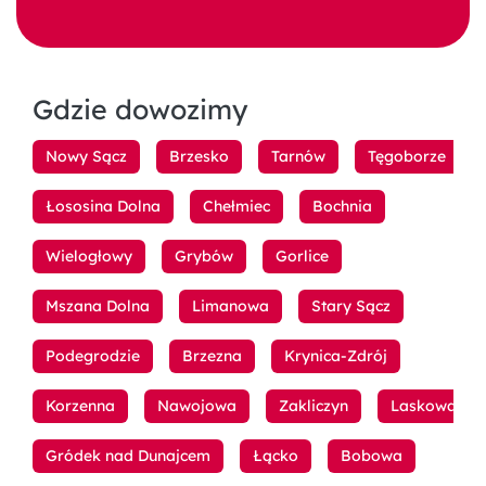
Gdzie dowozimy
Nowy Sącz
Brzesko
Tarnów
Tęgoborze
Łososina Dolna
Chełmiec
Bochnia
Wielogłowy
Grybów
Gorlice
Mszana Dolna
Limanowa
Stary Sącz
Podegrodzie
Brzezna
Krynica-Zdrój
Korzenna
Nawojowa
Zakliczyn
Laskowa
Gródek nad Dunajcem
Łącko
Bobowa