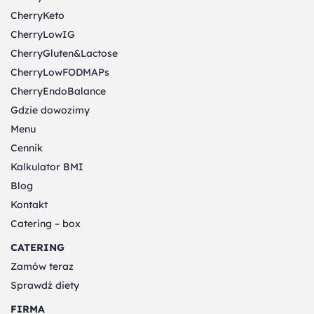
CherryKeto
CherryLowIG
CherryGluten&Lactose
CherryLowFODMAPs
CherryEndoBalance
Gdzie dowozimy
Menu
Cennik
Kalkulator BMI
Blog
Kontakt
Catering – box
CATERING
Zamów teraz
Sprawdź diety
FIRMA